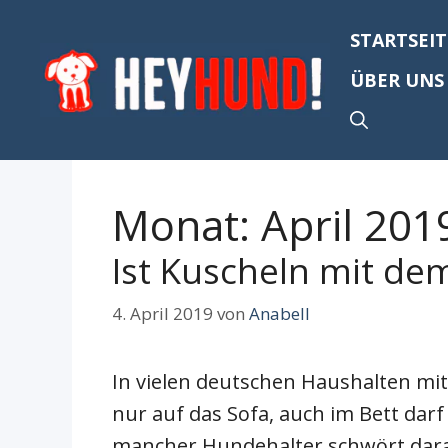
Zum
STARTSEIT
Inhalt
springen
ÜBER UNS
Monat:
April 201
Ist Kuscheln mit de
4. April 2019
von
Anabell
In vielen deutschen Haushalten mit 
nur auf das Sofa, auch im Bett darf
mancher Hundehalter schwört darau