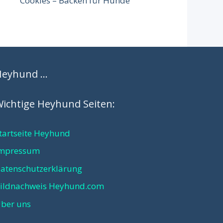
Cookies – Backen für Hunde
Heyhund …
ichtige Heyhund Seiten:
tartseite Heyhund
mpressum
atenschutzerklärung
ildnachweis Heyhund.com
ber uns